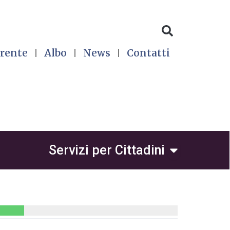
rente
Albo
News
Contatti
 per Avvocati
Open Servizi 
Servizi per Cittadini