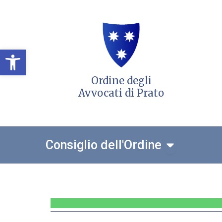
Vai
al
contenuto
Open toolbar
Ordine degli
Avvocati di Prato
Open Consigl
Consiglio dell'Ordine