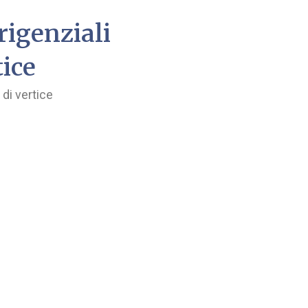
irigenziali
tice
 di vertice