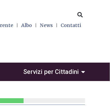
rente
Albo
News
Contatti
 per Avvocati
Open Servizi 
Servizi per Cittadini