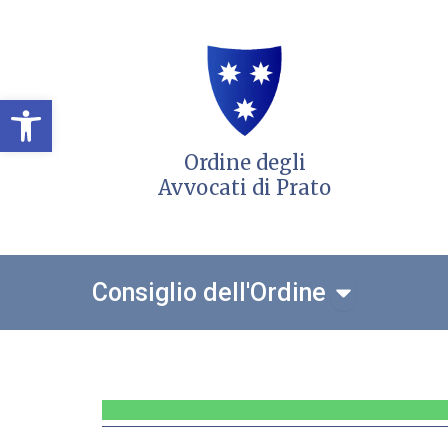
Vai
al
contenuto
Open toolbar
Ordine degli
Avvocati di Prato
Open Consigl
Consiglio dell'Ordine