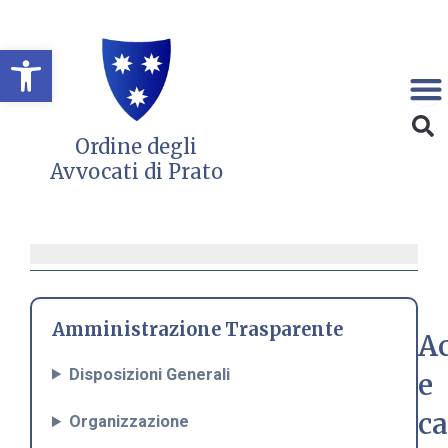
Vai
al
Open toolbar
contenuto
Ordine degli
Avvocati di Prato
Amministrazione Trasparente
Ac
Disposizioni Generali
e
ca
Organizzazione