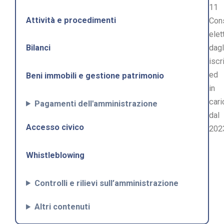
11
Attività e procedimenti
Cons
elet
dagl
Bilanci
iscri
ed
Beni immobili e gestione patrimonio
in
cari
Pagamenti dell'amministrazione
dal
Accesso civico
202
Whistleblowing
Controlli e rilievi sull’amministrazione
Altri contenuti