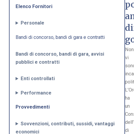
po
Elenco Fornitori
a
Personale
di
g
Bandi di concorso, bandi di gara e contratti
Non
Bandi di concorso, bandi di gara, avvisi
vi
pubblici e contratti
son
inca
Enti controllati
polit
L’Or
Performance
ha
un
Provvedimenti
Cons
dell
Sovvenzioni, contributi, sussidi, vantaggi
di
economici