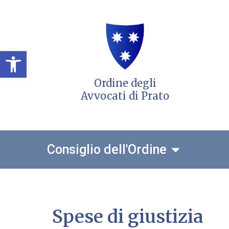
Vai
al
contenuto
Open toolbar
Ordine degli
Avvocati di Prato
Open Consigl
Consiglio dell'Ordine
Spese di giustizia