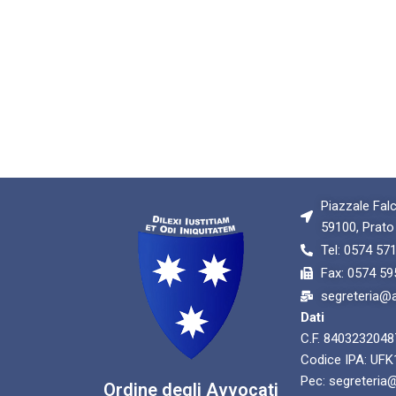
Piazzale Falc
59100, Prato
Tel: 0574 57
Fax: 0574 59
segreteria@av
Dati
C.F. 8403232048
Codice IPA: UF
Pec: segreteria@
Ordine degli Avvocati