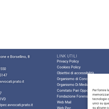
LINK UTILI
one e Borsellino, 8
Privacy Policy
Cookies Policy
1550
Obiettivi di accessibilità
5147
Organismo di Conciliazione For
vocati.prato.it
Organismo Di Mediazione Famili
Comitato Pari Opportunità
Per fornire 
7
memorizzare
Fondazione Forense
K1VD
tecnologie c
Web Mail
unici su que
pec.avvocati.prato.it
Web Pec
su alcune ca