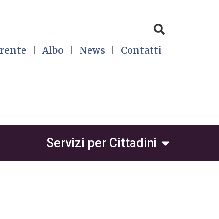
rente
Albo
News
Contatti
 per Avvocati
Open Servizi 
Servizi per Cittadini