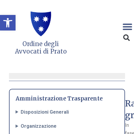
Vai
al
Open toolbar
contenuto
Ordine degli
Avvocati di Prato
Amministrazione Trasparente
R
Disposizioni Generali
gr
In
Organizzazione
fas