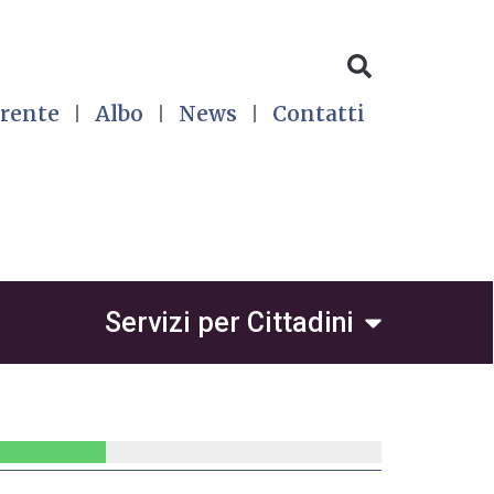
rente
Albo
News
Contatti
 per Avvocati
Open Servizi 
Servizi per Cittadini