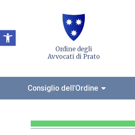
Vai
al
contenuto
Open toolbar
Ordine degli
Avvocati di Prato
Open Consigl
Consiglio dell'Ordine