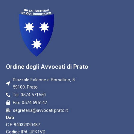
Ordine degli Avvocati di Prato
Piazzale Falcone e Borsellino, 8
59100, Prato
Tel: 0574 571550
Fax: 0574 595147
segreteria@avvocati.prato.it
Dati
C.F. 84032320487
Codice IPA: UFK1VD