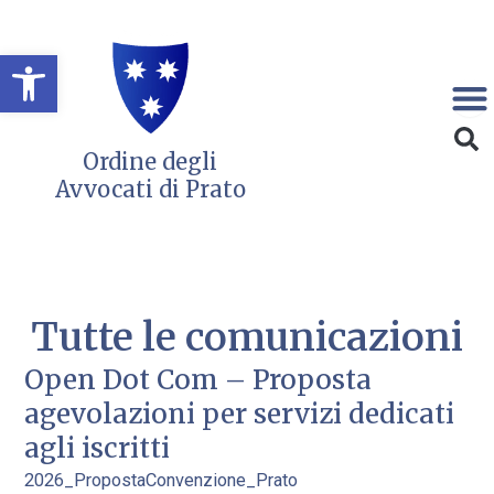
Vai
al
Open toolbar
contenuto
Ordine degli
Avvocati di Prato
Tutte le comunicazioni
Open Dot Com – Proposta
P
P
P
P
P
agevolazioni per servizi dedicati
a
a
a
a
a
agli iscritti
g
g
g
g
g
2026_PropostaConvenzione_Prato