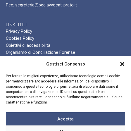
Pec: segreteria@pec.avvocati.prato.it
LINK UTILI
Privacy Policy
Cookies Policy
Obiettivi di accessibilità
Organismo di Conciliazione Forense
Organismo Di Mediazione Familiare
Gestisci Consenso
Comitato Pari Opportunità
Fondazione Forense
Per fornire le migliori esperienze, utilizziamo tecnologie come i cookie
Web Mail
per memorizzare e/o accedere alle informazioni del dispositivo. Il
consenso a queste tecnologie ci permetterà di elaborare dati come il
Web Pec
comportamento di navigazione o ID unici su questo sito. Non
APP Giuffrè Francis Lefevbre
acconsentire o ritirare il consenso può influire negativamente su alcune
caratteristiche e funzioni.
GIORNI E ORARI
Accetta
DI APERTURA
Lunedì - Venerdì: