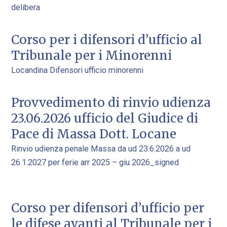
delibera
i
i
i
i
i
Corso per i difensori d’ufficio al
n
n
n
n
n
Tribunale per i Minorenni
a
a
a
a
a
Locandina Difensori ufficio minorenni
Provvedimento di rinvio udienza
23.06.2026 ufficio del Giudice di
Pace di Massa Dott. Locane
Rinvio udienza penale Massa da ud 23.6.2026 a ud
26.1.2027 per ferie arr 2025 – giu 2026_signed
Corso per difensori d’ufficio per
le difese avanti al Tribunale per i