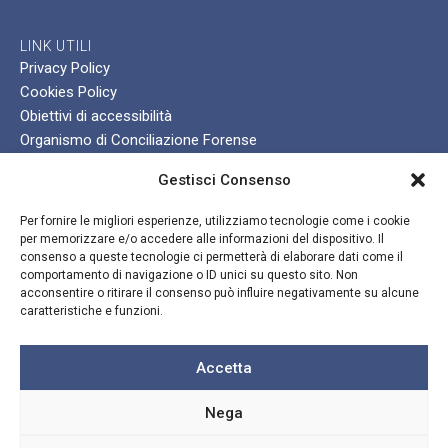
LINK UTILI
Privacy Policy
Cookies Policy
Obiettivi di accessibilità
Organismo di Conciliazione Forense
Organismo Di Mediazione Familiare
Gestisci Consenso
Comitato Pari Opportunità
Fondazione Forense
Per fornire le migliori esperienze, utilizziamo tecnologie come i cookie
Web Mail
per memorizzare e/o accedere alle informazioni del dispositivo. Il
consenso a queste tecnologie ci permetterà di elaborare dati come il
Web Pec
comportamento di navigazione o ID unici su questo sito. Non
APP Giuffrè Francis Lefevbre
acconsentire o ritirare il consenso può influire negativamente su alcune
caratteristiche e funzioni.
GIORNI E ORARI
Accetta
DI APERTURA
Lunedì - Venerdì:
Nega
09:00 - 13:00